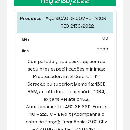
REQ 2130/2022
AQUISIÇÃO DE COMPUTADOR -
REQ 2130/2022
08
2022
Computador, tipo desktop, com as
seguintes especificações mínimas:
Processador: intel Core I5 – 11º
Geração ou superior; Memória: 16GB
RAM, arquitetura de memória DDR4,
expansível até 64GB;
Armazenamento: 480 GB SSD; Fonte:
110 – 220 V – Bivolt (Acompanha o
cabo de força); Frequência: 2.60 Ghz
a 4.40 Ghz Socket: FCLGA 1200;