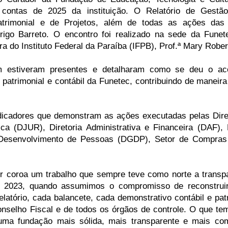
 contas de 2025 da instituição. O Relatório de Gestã
atrimonial e de Projetos, além de todas as ações das D
rigo Barreto. O encontro foi realizado na sede da Funet
ra do Instituto Federal da Paraíba (IFPB), Prof.ª Mary Robe
 estiveram presentes e detalharam como se deu o ac
, patrimonial e contábil da Funetec, contribuindo de maneir
dicadores que demonstram as ações executadas pelas Diret
ídica (DJUR), Diretoria Administrativa e Financeira (DAF),
esenvolvimento de Pessoas (DGDP), Setor de Compras e
r coroa um trabalho que sempre teve como norte a transpa
2023, quando assumimos o compromisso de reconstruir a 
latório, cada balancete, cada demonstrativo contábil e patr
nselho Fiscal e de todos os órgãos de controle. O que te
ma fundação mais sólida, mais transparente e mais com