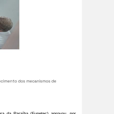
alecimento dos mecanismos de
a da Paraíba (Funetec) aprovou, por 