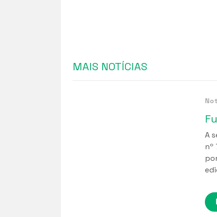
MAIS NOTÍCIAS
Not
Fu
A s
nº 
pon
edi