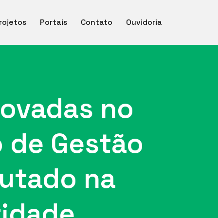
rojetos
Portais
Contato
Ouvidoria
rovadas no
o de Gestão
autado na
ridade