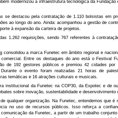
ambém 
modernizou a infraestrutura tecnológica da Fundação 
 se destacou pela contratação de 1.110 bolsistas em pro
es ao longo do ano. Ainda: ac
ompanhou a gestão de contra
uporte à expansão da carteira de projetos.
as 1.262 requisições, sendo 767 referentes à contratação
g consolidou a marca Funetec em âmbito regional e nacional
 comercial. 
Entre os destaques do ano está o Festival Fu
ão de 192 gestores públicos e premiou 42 cidades por in
 
Durante o evento foram realizadas 21 horas de palest
ras temáticas e 16 atrações culturais e musicais.
institucional da Funetec na COP30, da Expotec e de outr
bates sobre inovação, sustentabilidade e desenvolvimento r
 de qualquer organização. Na Funetec, entendemos que é no
ência no uso de recursos públicos. Isso reforça a confi
 comunicação da Funetec, a partir de um trabalho conjunto 