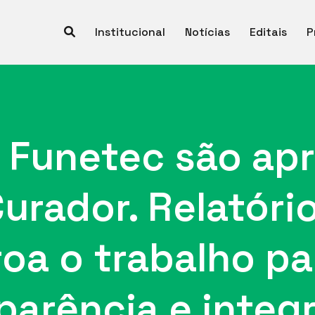
Institucional
Notícias
Editais
P
 Funetec são ap
urador. Relatóri
oa o trabalho p
parência e integ