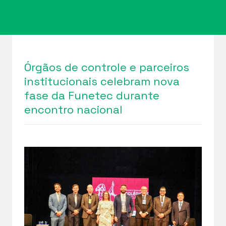
Órgãos de controle e parceiros
institucionais celebram nova
fase da Funetec durante
encontro nacional