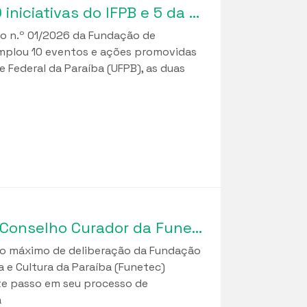
Edital de Apoio da Funetec já contemplou 10 iniciativas do IFPB e 5 da UFPB
uo n.º 01/2026 da Fundação de
emplou 10 eventos e ações promovidas
e Federal da Paraíba (UFPB), as duas
Instituidores elegem representantes para o Conselho Curador da Funetec em marco de fortalecimento da governança institucional
gão máximo de deliberação da Fundação
 e Cultura da Paraíba (Funetec)
nte passo em seu processo de
a