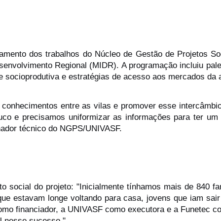
ramento dos trabalhos do Núcleo de Gestão de Projetos S
senvolvimento Regional (MIDR). A programação incluiu palest
e socioprodutiva e estratégias de acesso aos mercados da ag
 conhecimentos entre as vilas e promover esse intercâmbio e
co e precisamos uniformizar as informações para ter um b
enador técnico do NGPS/UNIVASF.
 social do projeto: "Inicialmente tínhamos mais de 840 fa
ue estavam longe voltando para casa, jovens que iam sair p
como financiador, a UNIVASF como executora e a Funetec com
al nesse sucesso."