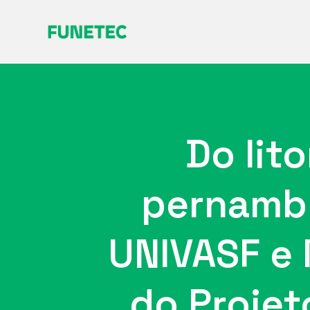
Do lit
pernambu
UNIVASF e 
do Projet