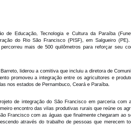
ão de Educação, Tecnologia e Cultura da Paraíba (Funet
gração do Rio São Francisco (PISF), em Salgueiro (PE).
to, percorreu mais de 500 quilômetros para reforçar seu 
arreto, liderou a comitiva que incluiu a diretora de Comun
nto promoveu a integração entre os agricultores e produtor
ídas nos estados de Pernambuco, Ceará e Paraíba.
rojeto de integração do São Francisco em parceria com a
imeiro encontro das vilas produtivas rurais que reúne os agri
 São Francisco com as águas que finalmente chegaram ao s
orescendo através do trabalho de pessoas que merecem tod