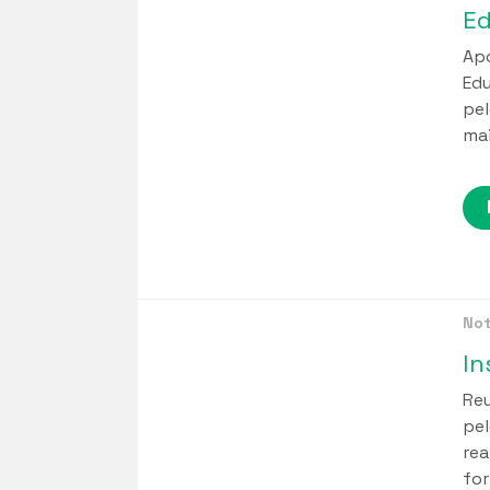
Apó
Edu
pel
mai
Not
Reu
pel
rea
for