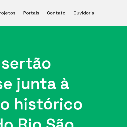
rojetos
Portais
Contato
Ouvidoria
 sertão
e junta à
o histórico
do Rio São