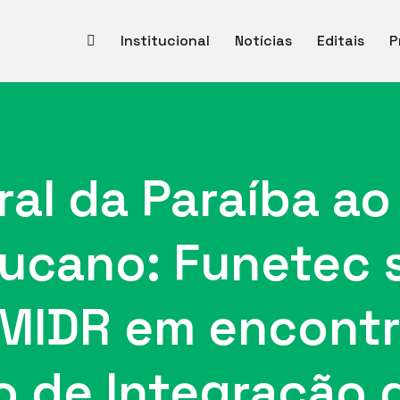
Institucional
Notícias
Editais
P
oral da Paraíba ao
cano: Funetec s
MIDR em encontr
o de Integração 